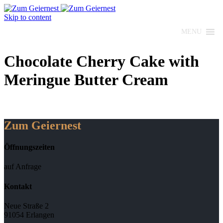
Skip to content
MENU
Chocolate Cherry Cake with
Meringue Butter Cream
Zum Geiernest
Öffnungszeiten
auf Anfrage
Kontakt
Neue Straße 2
91054 Erlangen