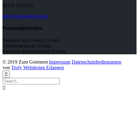
09131 5304522
info@zum-geiernest.de
Parkmöglichkeiten
Parkhaus am E-Werk (3 min)
Theaterparkplatz (2 min)
Parkplatz Fuchsenwiese (3 min)
© 2019 Zum Geiernest
Impressum
Datenschutzbedingungen
von
Trofy Webdesign Erlangen

