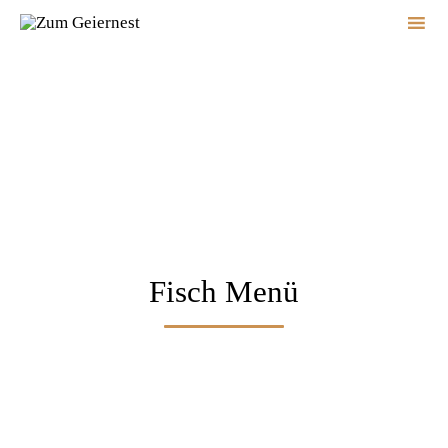
Sk
to
co
Fisch Menü