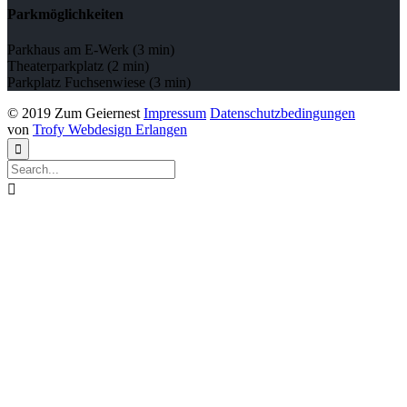
Parkmöglichkeiten
Parkhaus am E-Werk (3 min)
Theaterparkplatz (2 min)
Parkplatz Fuchsenwiese (3 min)
© 2019 Zum Geiernest
Impressum
Datenschutzbedingungen
von
Trofy Webdesign Erlangen

