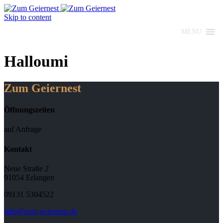
Skip to content
MENU
Halloumi
Zum Geiernest
Öffnungszeiten
auf Anfrage
Kontakt
Neue Straße 2
91054 Erlangen
09131 5304522
info@zum-geiernest.de