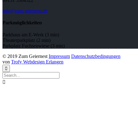
09131 5304522
info@zum-geiernest.de
Parkmöglichkeiten
Parkhaus am E-Werk (3 min)
Theaterparkplatz (2 min)
Parkplatz Fuchsenwiese (3 min)
© 2019 Zum Geiernest
Impressum
Datenschutzbedingungen
von
Trofy Webdesign Erlangen

