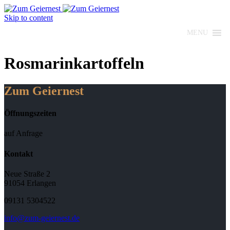
Skip to content
MENU
Rosmarinkartoffeln
Zum Geiernest
Öffnungszeiten
auf Anfrage
Kontakt
Neue Straße 2
91054 Erlangen
09131 5304522
info@zum-geiernest.de