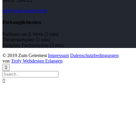
09131 5304522
info@zum-geiernest.de
Parkmöglichkeiten
Parkhaus am E-Werk (3 min)
Theaterparkplatz (2 min)
Parkplatz Fuchsenwiese (3 min)
© 2019 Zum Geiernest
Impressum
Datenschutzbedingungen
von
Trofy Webdesign Erlangen

